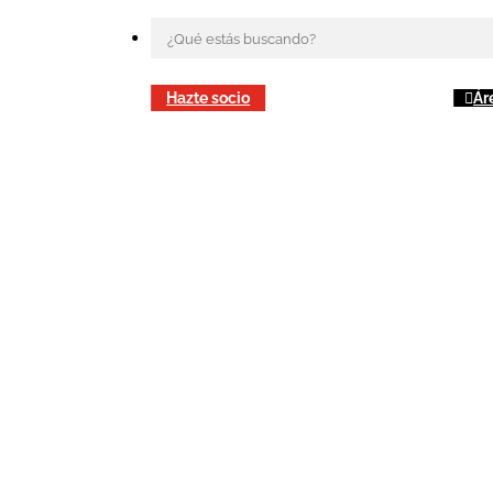
Hazte socio
Ár