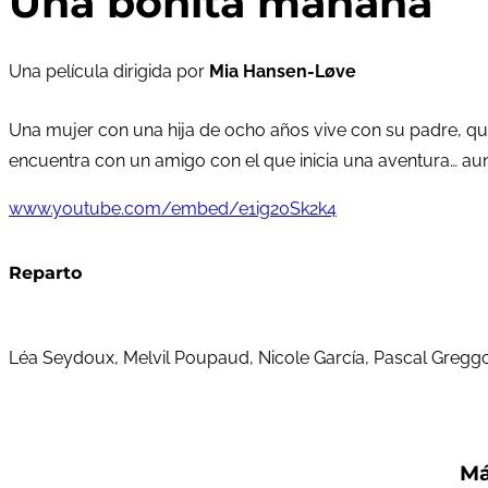
Una bonita mañana
Una película dirigida por
Mia Hansen-Løve
Una mujer con una hija de ocho años vive con su padre, q
encuentra con un amigo con el que inicia una aventura… aun
www.youtube.com/embed/e1ig20Sk2k4
Reparto
Léa Seydoux, Melvil Poupaud, Nicole García, Pascal Greg
Má