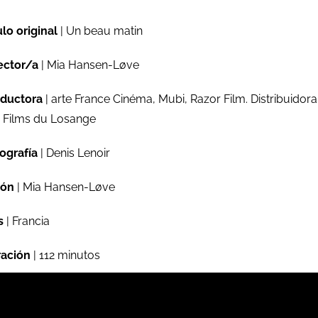
ulo original
| Un beau matin
ector/a
| Mia Hansen-Løve
ductora
| arte France Cinéma, Mubi, Razor Film. Distribuidora
 Films du Losange
ografía
| Denis Lenoir
ión
| Mia Hansen-Løve
s
| Francia
ación
| 112 minutos