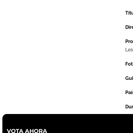
Tít
Dir
Pro
Les
Fot
Gu
Paí
Dur
VOTA AHORA