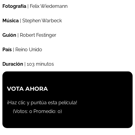
Fotografía
| Felix Wiedemann
Música
| Stephen Warbeck
Guión
| Robert Festinger
País
| Reino Unido
Duración
| 103 minutos
VOTA AHORA
¡Haz clic y puntúa esta película!
(Votos:
0
Promedio:
0
)