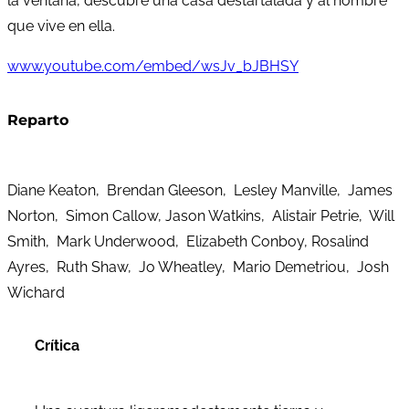
la ventana, descubre una casa destartalada y al hombre
que vive en ella.
www.youtube.com/embed/wsJv_bJBHSY
Reparto
Diane Keaton, Brendan Gleeson, Lesley Manville, James
Norton, Simon Callow, Jason Watkins, Alistair Petrie, Will
Smith, Mark Underwood, Elizabeth Conboy, Rosalind
Ayres, Ruth Shaw, Jo Wheatley, Mario Demetriou, Josh
Wichard
Crítica