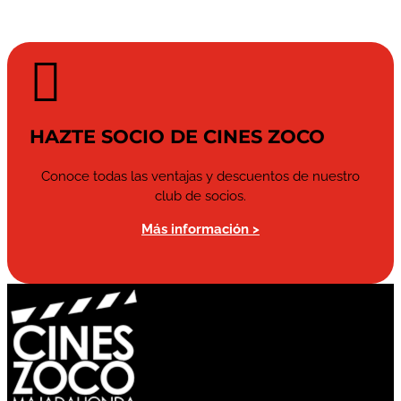

HAZTE SOCIO DE CINES ZOCO
Conoce todas las ventajas y descuentos de nuestro
club de socios.
Más información >