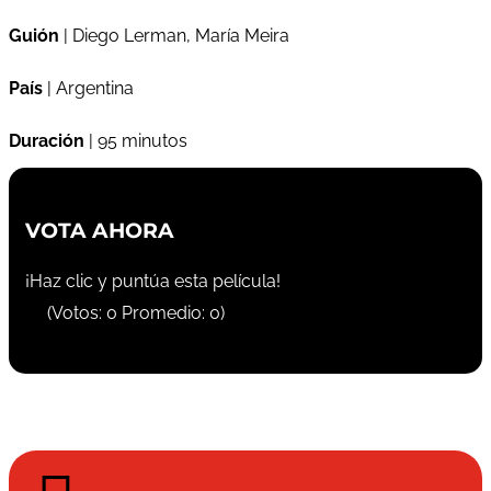
Guión
| Diego Lerman, María Meira
País
| Argentina
Duración
| 95 minutos
VOTA AHORA
¡Haz clic y puntúa esta película!
(Votos:
0
Promedio:
0
)