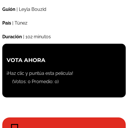
Guión
| Leyla Bouzid
País
| Túnez
Duración
| 102 minutos
VOTA AHORA
¡Haz clic y puntúa esta película!
(Votos:
0
Promedio:
0
)