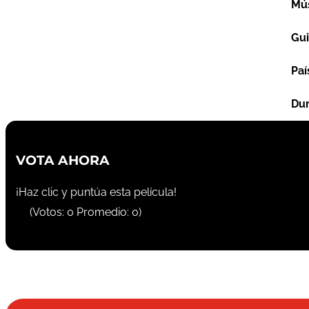
Mú
Gu
Paí
Dur
VOTA AHORA
¡Haz clic y puntúa esta película!
(Votos:
0
Promedio:
0
)