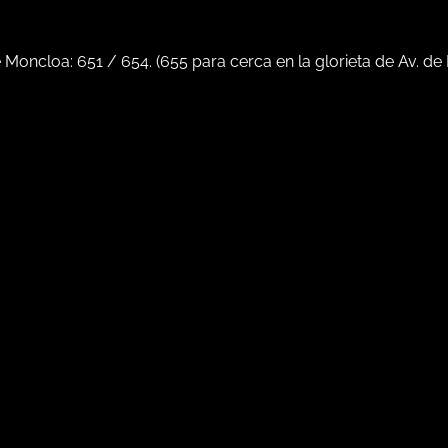
e Moncloa:
651
/
654
. (
655
para cerca en la glorieta de Av. de