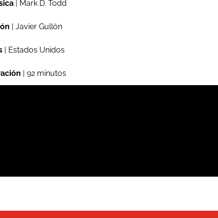
sica
| Mark D. Todd
ión
| Javier Gullón
s
| Estados Unidos
ación
| 92 minutos