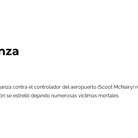
nza
za contra el controlador del aeropuerto (Scoot McNairy) res
ión se estrelló dejando numerosas víctimas mortales.