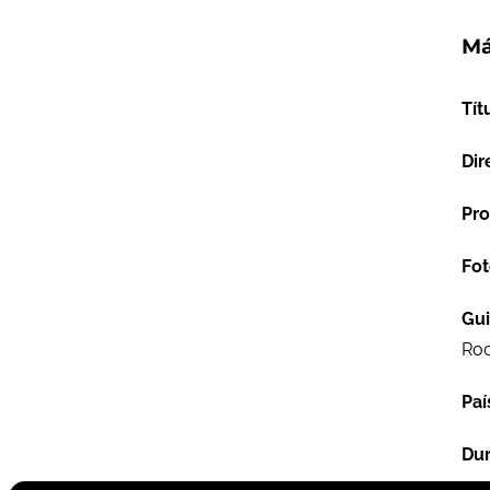
Má
Tít
Dir
Pro
Fot
Gu
Roc
Paí
Dur