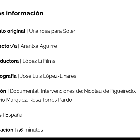
s información
ulo original
| Una rosa para Soler
ector/a
| Arantxa Aguirre
ductora
| López Li Films
ografía
| José Luis López-Linares
ión
| Documental, Intervenciones de: Nicolau de Figueiredo,
ío Márquez, Rosa Torres Pardo
s
| España
ación
| 56 minutos