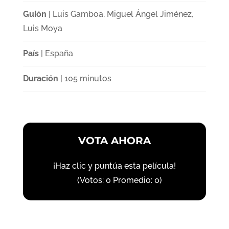
Guión
| Luis Gamboa, Miguel Ángel Jiménez,
Luis Moya
País
| España
Duración
| 105 minutos
VOTA AHORA
¡Haz clic y puntúa esta película!
(Votos:
0
Promedio:
0
)