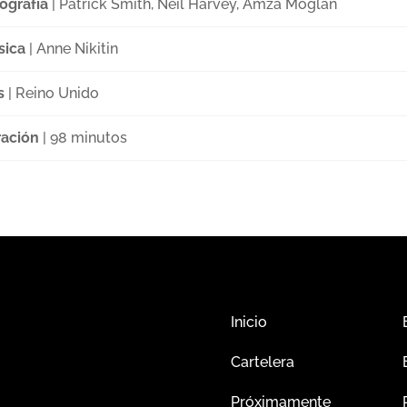
ografía
| Patrick Smith, Neil Harvey, Amza Moglan
sica
| Anne Nikitin
s
| Reino Unido
ación
| 98 minutos
Inicio
Cartelera
Próximamente