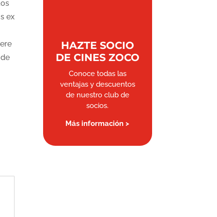
dos
us ex
iere
HAZTE SOCIO
DE CINES ZOCO
 de
Conoce todas las
ventajas y descuentos
de nuestro club de
socios.
Más información >