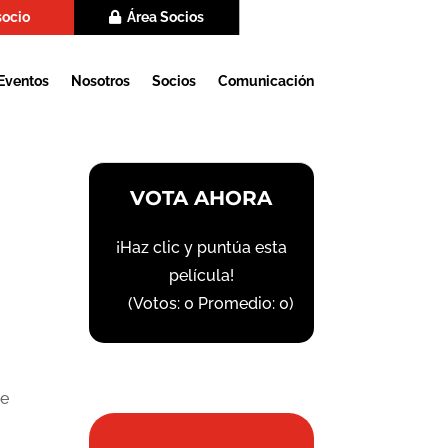
socio
Área Socios
Eventos
Nosotros
Socios
Comunicación
VOTA AHORA
¡Haz clic y puntúa esta
película!
(Votos:
0
Promedio:
0
)
ue