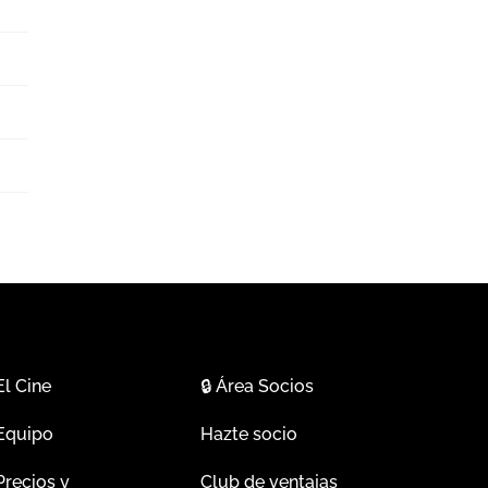
El Cine
🔒
Área Socios
Equipo
Hazte socio
Precios y
Club de ventajas