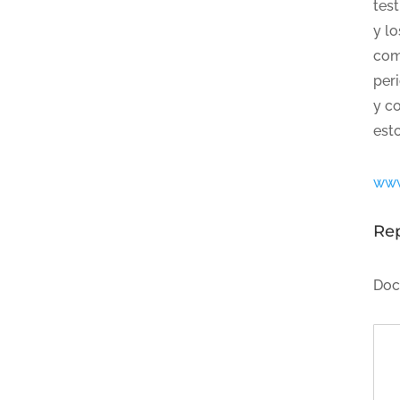
tes
y lo
com
per
y c
est
www
Re
Doc