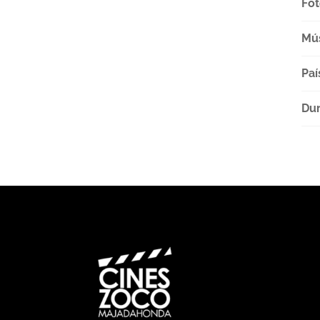
Fot
Mú
Paí
Dur