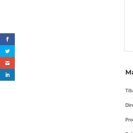
Má
Tít
Dir
Pro