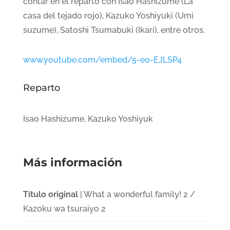
contar en el reparto con Isao Hashizume (La
casa del tejado rojo), Kazuko Yoshiyuki (Umi
suzume), Satoshi Tsumabuki (Ikari), entre otros.
www.youtube.com/embed/5-e0-EJLSP4
Reparto
Isao Hashizume, Kazuko Yoshiyuk
Más información
Título original
| What a wonderful family! 2 /
Kazoku wa tsuraiyo 2