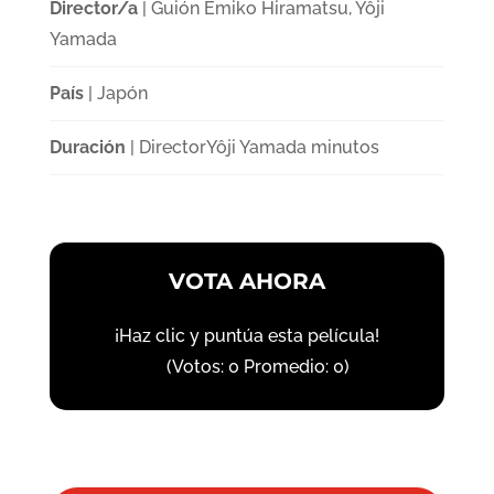
Director/a
| Guión Emiko Hiramatsu, Yôji
Yamada
País
| Japón
Duración
| DirectorYôji Yamada minutos
VOTA AHORA
¡Haz clic y puntúa esta película!
(Votos:
0
Promedio:
0
)