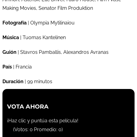
Making Movies, Senator Film Produktion
Fotografía
| Olympia Mytilinaiou
Música
| Tuomas Kantelinen
Guión
| Stavros Pamballis, Alexandros Avranas
País
| Francia
Duración
| 99 minutos
VOTA AHORA
¡Haz clic y puntúa esta película!
(Votos:
0
Promedio:
0
)