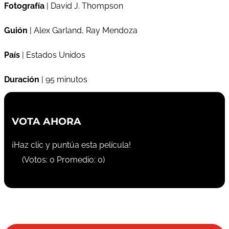
Fotografía
| David J. Thompson
Guión
| Alex Garland, Ray Mendoza
País
| Estados Unidos
Duración
| 95 minutos
VOTA AHORA
¡Haz clic y puntúa esta película!
(Votos:
0
Promedio:
0
)