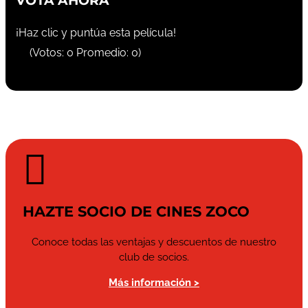
VOTA AHORA
¡Haz clic y puntúa esta película!
(Votos:
0
Promedio:
0
)

HAZTE SOCIO DE CINES ZOCO
Conoce todas las ventajas y descuentos de nuestro
club de socios.
Más información >