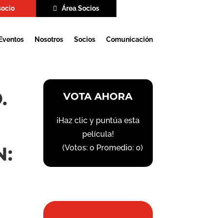
socio
Área Socios
Eventos
Nosotros
Socios
Comunicación
.
VOTA AHORA
¡Haz clic y puntúa esta
película!
N:
(Votos:
0
Promedio:
0
)