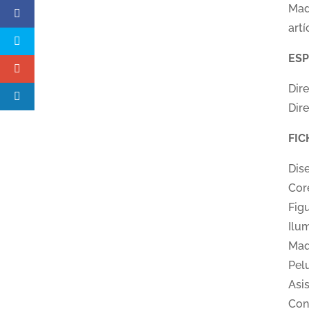
Mad
artí
ESP
Dir
Dir
FIC
Dis
Cor
Figu
Ilu
Maq
Pel
Asis
Con