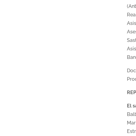
(An
Rea
Asi
Ase
Sas
Asis
Ban
Doc
Pro
RE
El 
Bal
Mar
Est