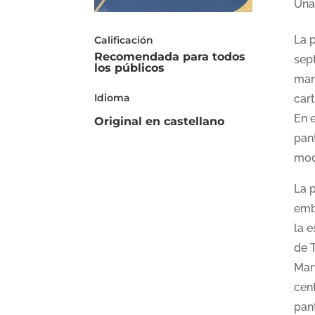
Una
La 
Calificación
Recomendada para todos
sep
los públicos
man
Idioma
car
En e
Original en castellano
pan
mod
La 
emb
la 
de 
Mart
cen
pan