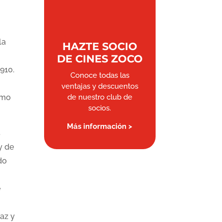
la
HAZTE SOCIO
DE CINES ZOCO
910.
Conoce todas las
ventajas y descuentos
omo
de nuestro club de
socios.
Más información >
s
y de
do
e
az y