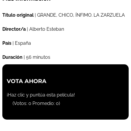
Título original
| GRANDE, CHICO, ÍNFIMO. LA ZARZUELA
Director/a
| Alberto Esteban
País
| España
Duración
| 56 minutos
VOTA AHORA
¡Haz clic y puntúa esta película!
(Votos:
0
Promedio:
0
)