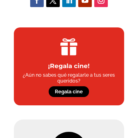

¡Regala cine!
¿Aún no sabes qué regalarle a tus seres
queridos?
Regala cine