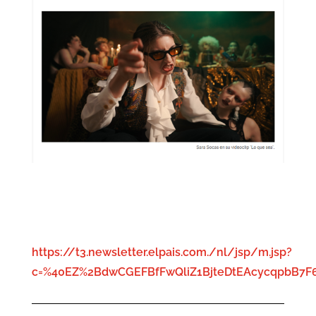
https://t3.newsletter.elpais.com./nl/jsp/m.jsp?
c=%40EZ%2BdwCGEFBfFwQliZ1BjteDtEAcycqpbB