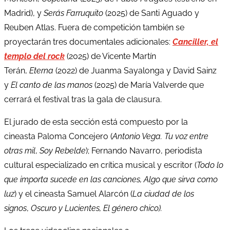
Madrid), y
Serás Farruquito
(2025) de Santi Aguado y
Reuben Atlas. Fuera de competición también se
proyectarán tres documentales adicionales:
Canciller, el
templo del rock
(2025) de Vicente Martín
Terán,
Eterna
(2022) de Juanma Sayalonga y David Sainz
y
El canto de las manos
(2025) de María Valverde que
cerrará el festival tras la gala de clausura.
El jurado de esta sección está compuesto por la
cineasta Paloma Concejero (
Antonio Vega. Tu voz entre
otras mil
,
Soy Rebelde
); Fernando Navarro, periodista
cultural especializado en crítica musical y escritor (
Todo lo
que importa sucede en las canciones, Algo que sirva como
luz
) y el cineasta Samuel Alarcón (
La ciudad de los
signos
,
Oscuro y Lucientes,
El género chico).