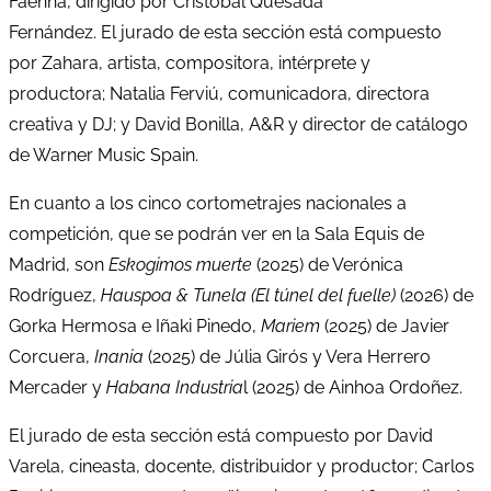
Faenna, dirigido por Cristobal Quesada
Fernández. El jurado de esta sección está compuesto
por Zahara, artista, compositora, intérprete y
productora; Natalia Ferviú, comunicadora, directora
creativa y DJ; y David Bonilla, A&R y director de catálogo
de Warner Music Spain.
En cuanto a los cinco cortometrajes nacionales a
competición, que se podrán ver en la Sala Equis de
Madrid, son
Eskogimos muerte
(2025) de Verónica
Rodríguez,
Hauspoa & Tunela (El túnel del fuelle)
(2026) de
Gorka Hermosa e Iñaki Pinedo,
Mariem
(2025) de Javier
Corcuera,
Inania
(2025) de Júlia Girós y Vera Herrero
Mercader y
Habana Industria
l (2025) de Ainhoa Ordoñez.
El jurado de esta sección está compuesto por David
Varela, cineasta, docente, distribuidor y productor; Carlos