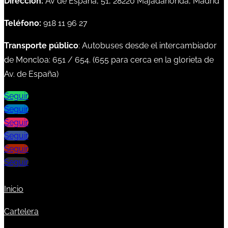
Dirección:
Av de España, 51, 28220 Majadahonda, Madrid
Teléfono:
918 11 96 27
Transporte público
: Autobuses desde el intercambiador
de Moncloa:
651
/
654
. (
655
para cerca en la glorieta de
Av. de España)
Seguir
Seguir
Seguir
Seguir
Seguir
Seguir
Inicio
Cartelera