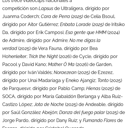
Los trece videoclips nacionales a
competición son
Lapsus
de Ultraligera, dirigido por
Juanma Coderch;
Cara de Perra (2025)
de Celia Bsoul,
dirigido por Aitor Gutiérrez;
Enbata Lorade (2025)
de Iritsiko
Da, dirigido por Erik Camposi;
Esa gente que HMM
(2024)
de Admire, dirigido por Admire;
No me digas la
verdad
(2025) de Vera Fauna, dirigido por Bea
Hohenleiter;
Trick the Night
(2026) de Cycle, dirigido por
Pacool y David Kano;
Mother Ó Ma
(2026) de Garden,
dirigido por Iván Valdés;
Noraezean
(2025) de Ezezez,
dirigido por Unai Madariaga y Eneko Ajangiz;
Tonto
(2025)
de Parquesvr, dirigido por Pablo Camp;
Hienas
(2025) de
SOCA, dirigido por María Gabaldón Berlanga y Alba Ruíz-
Castizo López;
Jota de Noche
(2025) de Andeable, dirigido
por Saúl González Abejón;
Danza del fuego polar
(2025) de
Jorge Pardo, dirigido por Dany Ruíz; y
Fumando Flores
de