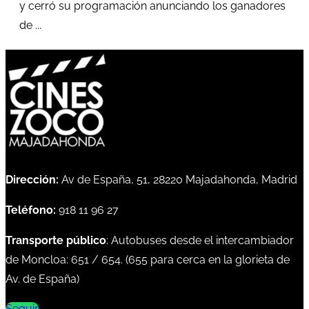
y cerró su programación anunciando los ganadores
de ...
Dirección:
Av de España, 51, 28220 Majadahonda, Madrid
Teléfono:
918 11 96 27
Transporte público
: Autobuses desde el intercambiador
de Moncloa:
651
/
654
. (
655
para cerca en la glorieta de
Av. de España)
Seguir