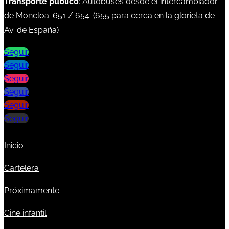
Transporte público
: Autobuses desde el intercambiador
de Moncloa:
651
/
654
. (
655
para cerca en la glorieta de
Av. de España)
Seguir
Seguir
Seguir
Seguir
Seguir
Seguir
Inicio
Cartelera
Próximamente
Cine infantil