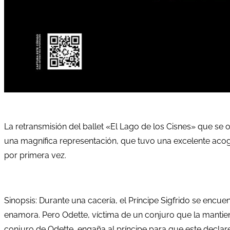
La retransmisión del ballet «El Lago de los Cisnes» que se 
una magnífica representación, que tuvo una excelente acogi
por primera vez.
Sinopsis: Durante una cacería, el Príncipe Sigfrido se encu
enamora. Pero Odette, víctima de un conjuro que la mantiene
conjuro de Odette, engaña al príncipe para que este declar