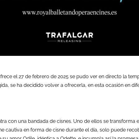
ofrece el 27 de febrero de 2025 se pudo ver en directo la te
da, se ha decidido volver a ofrecerla, en esta ocasión en di
entra con una bandada de cisnes. Uno de ellos se transforma 
 cautiva en forma de cisne durante el día, solo puede recobr
e su amor Odile, idéntica a Odette, e incumpla así la prome