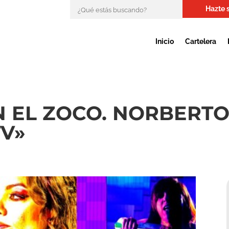
Hazte 
Inicio
Cartelera
N EL ZOCO. NORBERT
TV»