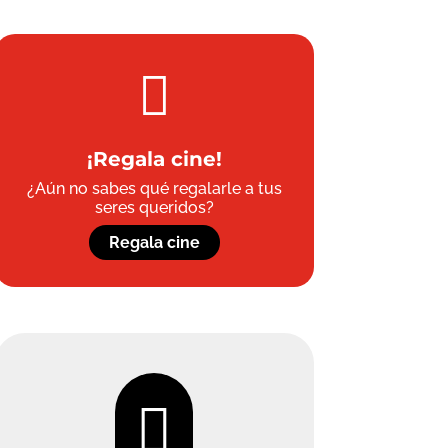

¡Regala cine!
¿Aún no sabes qué regalarle a tus
seres queridos?
Regala cine
