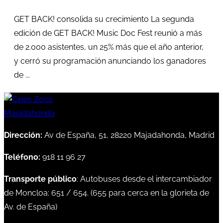
GET BACK! consolida su crecimiento La segunda
edición de GET BACK! Music Doc Fest reunió a más
de 2.000 asistentes, un 25% más que el año anterior,
y cerró su programación anunciando los ganadores
de ...
Dirección:
Av de España, 51, 28220 Majadahonda, Madrid
Teléfono:
918 11 96 27
Transporte público
: Autobuses desde el intercambiador
de Moncloa:
651
/
654
. (
655
para cerca en la glorieta de
Av. de España)