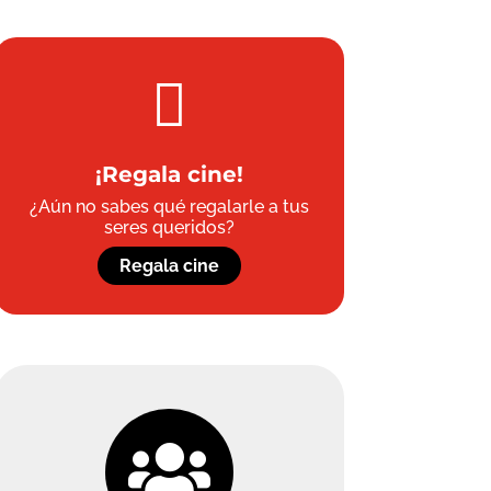

¡Regala cine!
¿Aún no sabes qué regalarle a tus
seres queridos?
Regala cine
