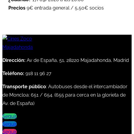
Precios
9€ entrada general / 5,50€ socios
Dirección:
Av de España, 51, 28220 Majadahonda, Madrid
Teléfono:
918 11 96 27
Transporte público
: Autobuses desde el intercambiador
de Moncloa:
651
/
654
. (
655
para cerca en la glorieta de
Av. de España)
Seguir
Seguir
Seguir