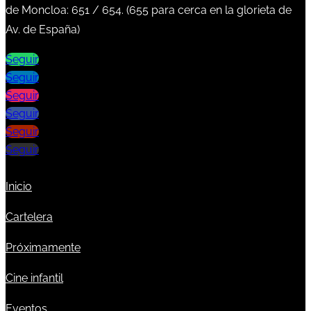
de Moncloa:
651
/
654
. (
655
para cerca en la glorieta de
Av. de España)
Seguir
Seguir
Seguir
Seguir
Seguir
Seguir
Inicio
Cartelera
Próximamente
Cine infantil
Eventos