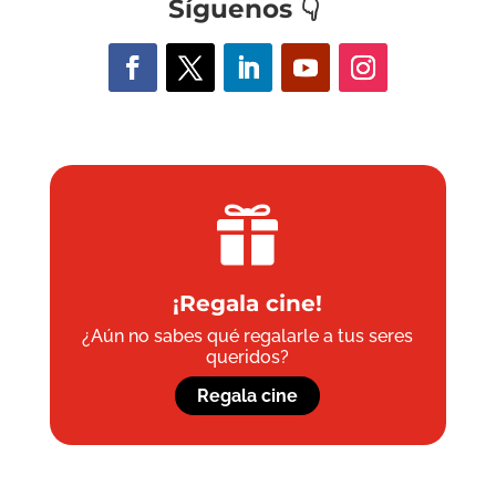
Síguenos
👇

¡Regala cine!
¿Aún no sabes qué regalarle a tus seres
queridos?
Regala cine