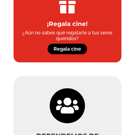

¡Regala cine!
¿Aún no sabes qué regalarle a tus seres
queridos?
Regala cine
