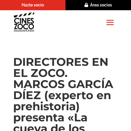
Hazte socio
Área socios
DIRECTORES EN
EL ZOCO.
MARCOS GARCÍA
DÍEZ (experto en
prehistoria)
presenta «La
cueva de los