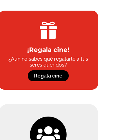

¡Regala cine!
¿Aún no sabes qué regalarle a tus
seres queridos?
Regala cine
