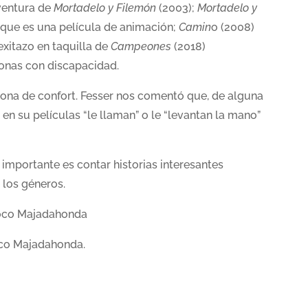
aventura de
Mortadelo y Filemón
(2003);
Mortadelo y
, que es una película de animación;
Camin
o (2008)
exitazo en taquilla de
Campeones
(2018)
onas con discapacidad.
u zona de confort. Fesser nos comentó que, de alguna
 en su películas “le llaman” o le “levantan la mano”
 importante es contar historias interesantes
 los géneros.
Zoco Majadahonda
oco Majadahonda.