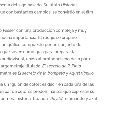
henta del sigo pasado. Su título
Historias
 que con bastantes cambios, se convirtió en el film
tó Fesser, con una producción compleja y muy
e mucha importancia. El rodaje se preparó
guion gráfico compuesto por un conjunto de
y que sirven como guía para preparar la
 audiovisual, unido al protagonismo de la parte
largometraje titulada,
El secreto de P. Pinto,
ometrajes
El secreto de la trompeta
y
Aquel ritmillo
.
ía un “guion de color”, es decir, en cada una de las
 un par de colores predominantes que expresan su
 primera historia titulada “
Rayito
”: o amarillo y azul