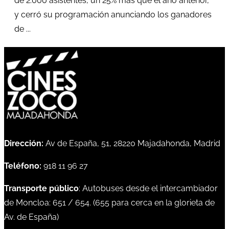
de 2.000 asistentes, un 25% más que el año anterior,
y cerró su programación anunciando los ganadores
de ...
Dirección:
Av de España, 51, 28220 Majadahonda, Madrid
Teléfono:
918 11 96 27
Transporte público
: Autobuses desde el intercambiador
de Moncloa:
651
/
654
. (
655
para cerca en la glorieta de
Av. de España)