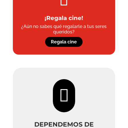

¡Regala cine!
¿Aún no sabes qué regalarle a tus seres
queridos?
Regala cine

DEPENDEMOS DE