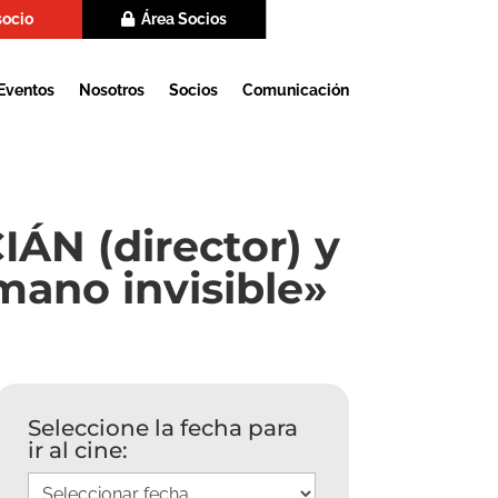
socio
Área Socios
Eventos
Nosotros
Socios
Comunicación
N (director) y
mano invisible»
Seleccione la fecha para
ir al cine: