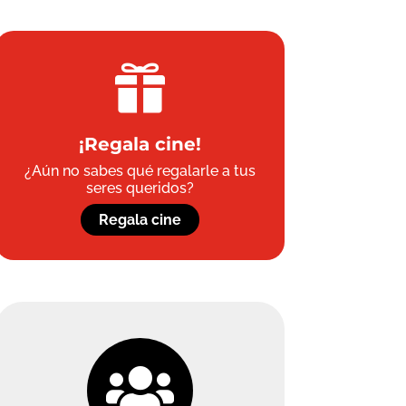

¡Regala cine!
¿Aún no sabes qué regalarle a tus
seres queridos?
Regala cine
