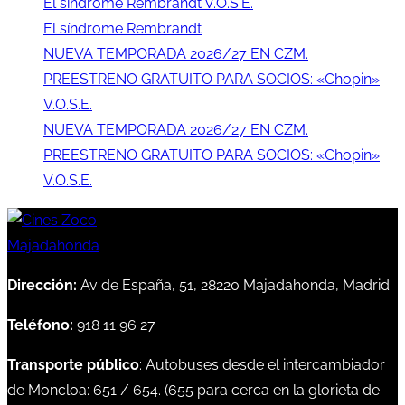
El síndrome Rembrandt V.O.S.E.
El síndrome Rembrandt
NUEVA TEMPORADA 2026/27 EN CZM.
PREESTRENO GRATUITO PARA SOCIOS: «Chopin»
V.O.S.E.
NUEVA TEMPORADA 2026/27 EN CZM.
PREESTRENO GRATUITO PARA SOCIOS: «Chopin»
V.O.S.E.
Dirección:
Av de España, 51, 28220 Majadahonda, Madrid
Teléfono:
918 11 96 27
Transporte público
: Autobuses desde el intercambiador
de Moncloa:
651
/
654
. (
655
para cerca en la glorieta de