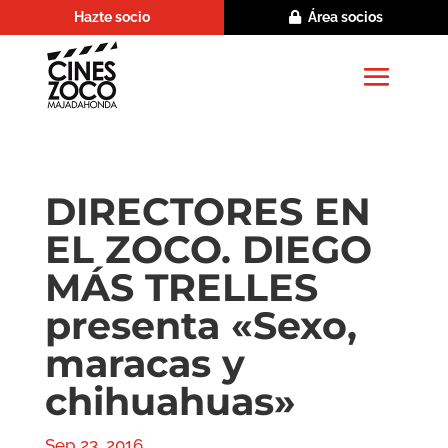
Hazte socio
Área socios
DIRECTORES EN
EL ZOCO. DIEGO
MÁS TRELLES
presenta «Sexo,
maracas y
chihuahuas»
Sep 23, 2016