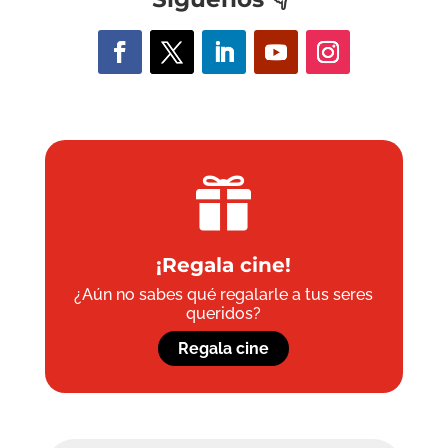

¡Regala cine!
¿Aún no sabes qué regalarle a tus seres
queridos?
Regala cine