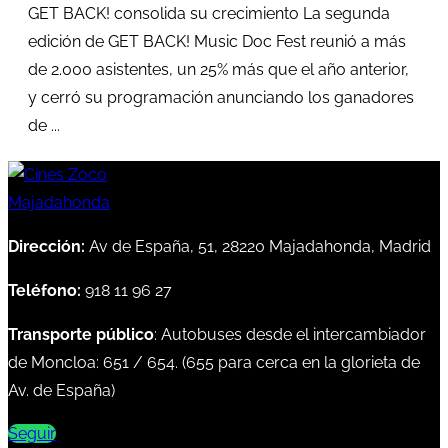
GET BACK! consolida su crecimiento La segunda
edición de GET BACK! Music Doc Fest reunió a más
de 2.000 asistentes, un 25% más que el año anterior,
y cerró su programación anunciando los ganadores
de ...
Dirección:
Av de España, 51, 28220 Majadahonda, Madrid
Teléfono:
918 11 96 27
Transporte público
: Autobuses desde el intercambiador
de Moncloa:
651
/
654
. (
655
para cerca en la glorieta de
Av. de España)
Seguir