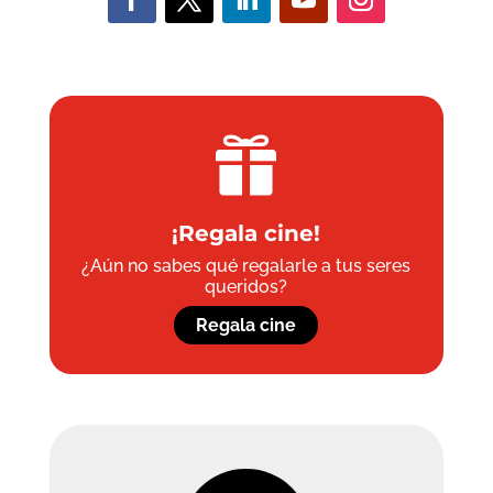

¡Regala cine!
¿Aún no sabes qué regalarle a tus seres
queridos?
Regala cine