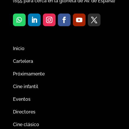
(
655
para cerca en la glorieta de Av. de España)
Inicio
Cartelera
Próximamente
Cine infantil
Eventos
Directores
Cine clásico