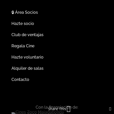
🔒
Área Socios
Hazte socio
Club de ventajas
Regala Cine
Hazte voluntario
Alquiler de salas
Contacto
Con la financiación de:
Share This