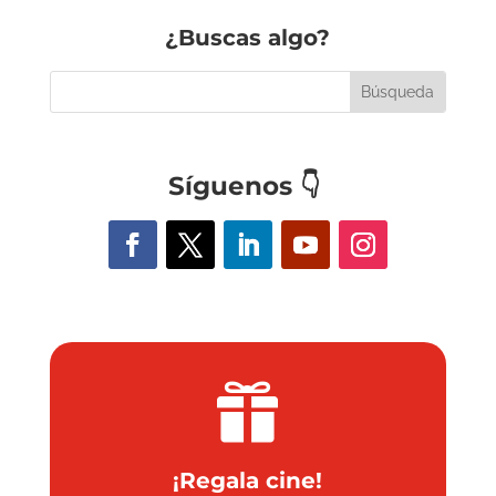
¿Buscas algo?
Síguenos
👇

¡Regala cine!