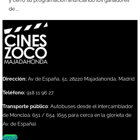
y cerró su programación anunciando los ganadores
de ...
Dirección:
Av de España, 51, 28220 Majadahonda, Madrid
Teléfono:
918 11 96 27
Transporte público
: Autobuses desde el intercambiador
de Moncloa:
651
/
654
. (
655
para cerca en la glorieta de
Av. de España)
Seguir