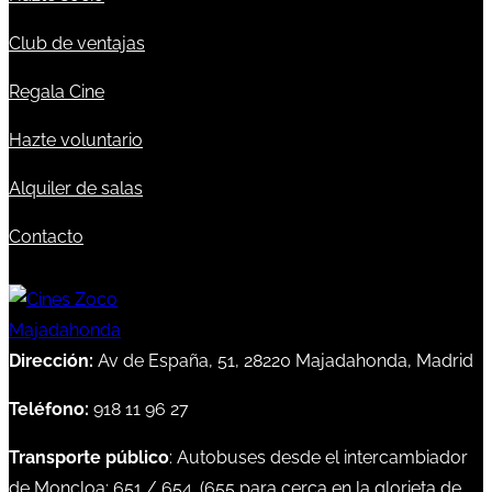
Club de ventajas
Regala Cine
Hazte voluntario
Alquiler de salas
Contacto
Dirección:
Av de España, 51, 28220 Majadahonda, Madrid
Teléfono:
918 11 96 27
Transporte público
: Autobuses desde el intercambiador
de Moncloa:
651
/
654
. (
655
para cerca en la glorieta de