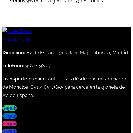
Precios
9€ entrada general / 5,50€ socios
Dirección:
Av de España, 51, 28220 Majadahonda, Madrid
Teléfono:
918 11 96 27
Transporte público
: Autobuses desde el intercambiador
de Moncloa:
651
/
654
. (
655
para cerca en la glorieta de
Av. de España)
Seguir
Seguir
Seguir
Seguir