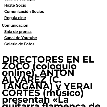
Hazte Socio
Comunicación Socios
Regala cine
Comunicación
Sala de prensa
Canal de Youtube
Galeria de Fotos
DIRECTORES EN EL
ZOCO (coloquio
online). ANTÓN
ÁLVAREZ (C.
TANGANA) y YERAI
CORTÉS (músico)
presentan «La
guitarra flamenca de