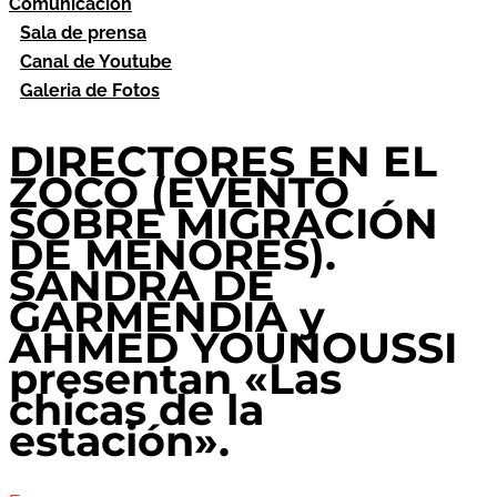
Comunicación
Sala de prensa
Canal de Youtube
Galeria de Fotos
DIRECTORES EN EL
ZOCO (EVENTO
SOBRE MIGRACIÓN
DE MENORES).
SANDRA DE
GARMENDIA y
AHMED YOUNOUSSI
presentan «Las
chicas de la
estación».