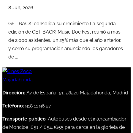
8 Jun, 2026
GET BACK! consolida su crecimiento La segunda
edición de GET BACK! Music Doc Fest reunió a más
de 2.000 asistentes, un 25% más que el año anterior,
y cerró su programación anunciando los ganadores
de ...
Dirección:
Av de España, 51, 28220 Majadahonda, Madrid
Teléfono:
918 11 96 27
Transporte público
: Autobuses desde el intercambiador
de Moncloa:
651
/
654
. (
655
para cerca en la glorieta de