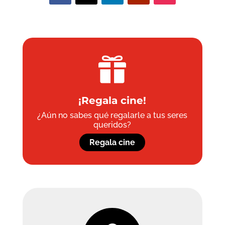

¡Regala cine!
¿Aún no sabes qué regalarle a tus seres
queridos?
Regala cine