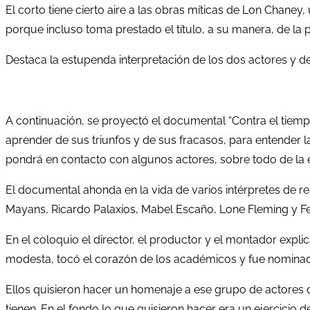
El corto tiene cierto aire a las obras míticas de Lon Chaney
porque incluso toma prestado el título, a su manera, de la pe
Destaca la estupenda interpretación de los dos actores y de 
A continuación, se proyectó el documental “Contra el tiemp
aprender de sus triunfos y de sus fracasos, para entender l
pondrá en contacto con algunos actores, sobre todo de la
El documental ahonda en la vida de varios intérpretes de r
Mayans, Ricardo Palaxios, Mabel Escaño, Lone Fleming y F
En el coloquio el director, el productor y el montador exp
modesta, tocó el corazón de los académicos y fue nominad
Ellos quisieron hacer un homenaje a ese grupo de actores d
tienen. En el fondo lo que quisieron hacer era un ejercicio de 