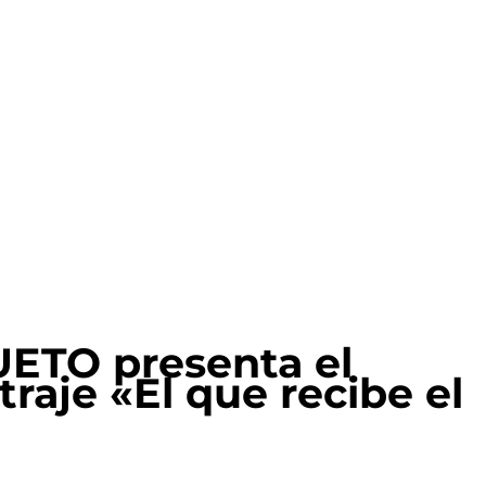
ETO presenta el
raje «El que recibe el