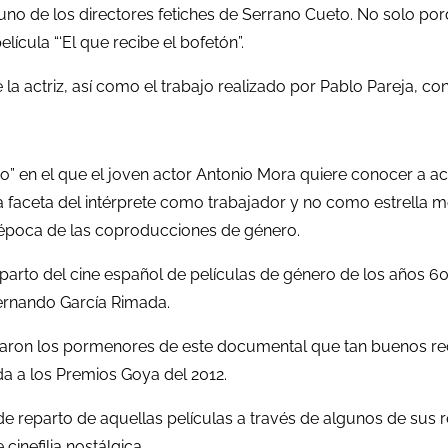
, uno de los directores fetiches de Serrano Cueto. No solo po
lícula “‘El que recibe el bofetón”.
la actriz, así como el trabajo realizado por Pablo Pareja, co
o” en el que el joven actor Antonio Mora quiere conocer a a
a faceta del intérprete como trabajador y no como estrella me
 época de las coproducciones de género.
eparto del cine español de películas de género de los años 
ernando García Rimada.
licaron los pormenores de este documental que tan buenos re
a a los Premios Goya del 2012.
e reparto de aquellas películas a través de algunos de sus 
cinefilia nostálgica.