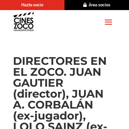
Hazte socio
Área socios
DIRECTORES EN
EL ZOCO. JUAN
GAUTIER
(director), JUAN
A. CORBALÁN
(ex-jugador),
LOLO SAINZ (ex-