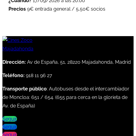
¿Cuándo?
17/09/2026 a las 20:00
Precios
9€ entrada general / 5,50€ socios
Dirección:
Av de España, 51, 28220 Majadahonda, Madrid
Teléfono:
918 11 96 27
Transporte público
: Autobuses desde el intercambiador
de Moncloa:
651
/
654
. (
655
para cerca en la glorieta de
Av. de España)
Seguir
Seguir
Seguir