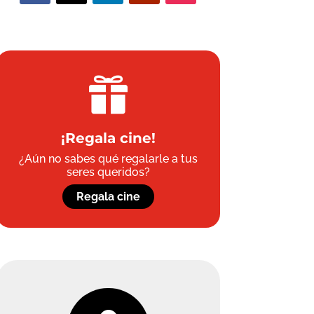

¡Regala cine!
¿Aún no sabes qué regalarle a tus
seres queridos?
Regala cine