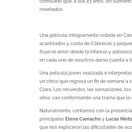
comillano que, a sus 23 años, sin subvenc
reseñados.
Una película íntegramente rodada en Can
acantilados y costa de Cóbreces y pequ
fluye el amor desde la infancia y adolesc
en cada uno de nosotros darse cuenta a t
Una película joven, realizada e interpreta
un chico que regresa un fin de semana a s
Clara. Los recuerdos, las sensaciones, l
años, van conformando una trama que le 
Naturalmente, contamos con la presenci
principales
Elena Camacho
y
Lucas Niet
que nos explicaron las dificultades de a