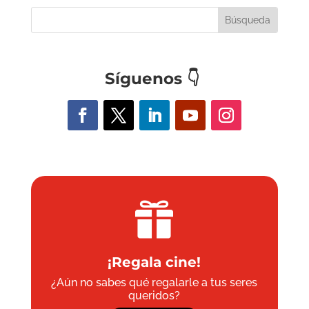
Síguenos
👇

¡Regala cine!
¿Aún no sabes qué regalarle a tus seres
queridos?