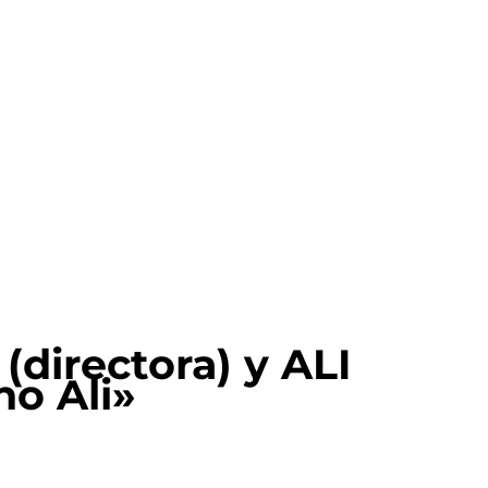
irectora) y ALI
o Ali»