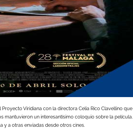
Proyecto Viridiana con la directora Celia Rico Clavellino que 
s mantuvieron un interesantísimo coloquio sobre la película
a y a otras enviadas desde otros cines.