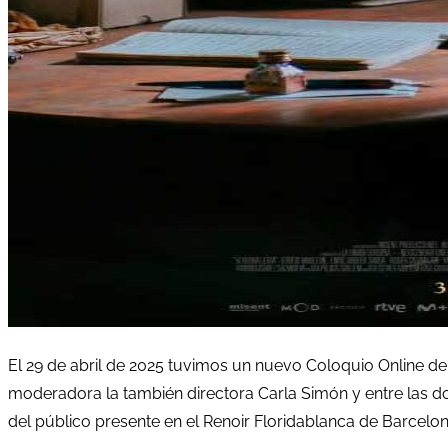
El 29 de abril de 2025 tuvimos un nuevo Coloquio Online del 
moderadora la también directora Carla Simón y entre las do
del público presente en el Renoir Floridablanca de Barcelon