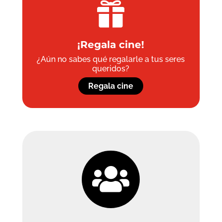

¡Regala cine!
¿Aún no sabes qué regalarle a tus seres
queridos?
Regala cine
