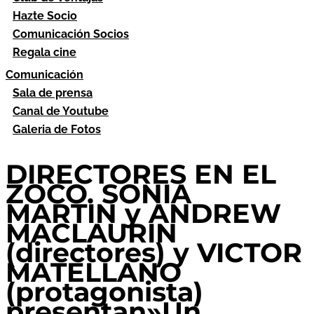
Hazte Socio
Comunicación Socios
Regala cine
Comunicación
Sala de prensa
Canal de Youtube
Galeria de Fotos
DIRECTORES EN EL
ZOCO. SONIA
MARTIN y ANDREW
MACLAURIN
(directores) y VICTOR
MATELLANO
(protagonista)
presentan»Un