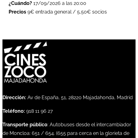
¿Cuándo?
17/09/2026 a las 20:00
Precios
9€ entrada general / 5,50€ socios
Dirección:
Av de España, 51, 28220 Majadahonda, Madrid
Teléfono:
918 11 96 27
Transporte público
: Autobuses desde el intercambiador
de Moncloa:
651
/
654
. (
655
para cerca en la glorieta de